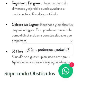
Registra tu Progreso
: Llevar un diario de 
alimentos y ejercicio puede ayudarte a 
mantenerte enfocado y motivado.
Celebra tus Logros
: Reconoce y celebra tus 
pequeños logros. Esto puede ser tan simple 
como disfrutar de una comida saludable que 
preparaste.
¿Cómo podemos ayudarte?
Sé Flexible
: La vida puede ser impredecible. 
Si un día no sigues tu plan, no te castigues. 
Aprende de la experiencia y sigue adelante.
1
Superando Obstáculos
Desafíos Comunes
Falta de Tiempo
: La planificación de 
comidas y la preparación de alimentos con 